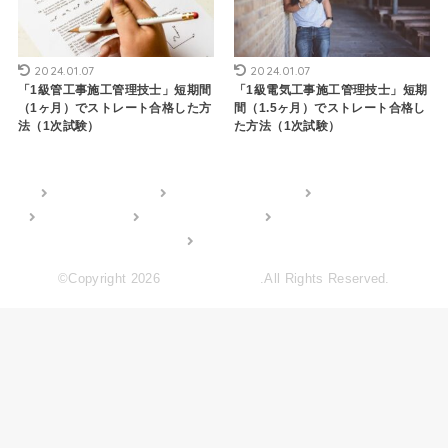
2024.01.07
2024.01.07
「1級管工事施工管理技士」短期間
「1級電気工事施工管理技士」短期
（1ヶ月）でストレート合格した方
間（1.5ヶ月）でストレート合格し
法（1次試験）
た方法（1次試験）
仕事が辛い方へ
転職・退職・仕事論
資格・スキル
管理人Profile
ガジェット・雑記
お問い合わせフォーム
記事一覧
©Copyright 2026
Humor License
.All Rights Reserved.