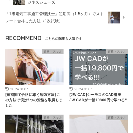
ジネスシューズ
「1級電気工事施工管理技士」短期間（1.5ヶ月）でスト
レート合格した方法（1次試験）
RECOMMEND
資格・スキル
資格・スキル
2024.01.07
2024.01.06
[短期間で合格に導く勉強方法] こ
[JW CAD]シーモスのCAD講座
の方法で僕は5つの資格を取得しま
JW CADが一括19800円で学べる!!
した
資格・スキル
資格・スキル