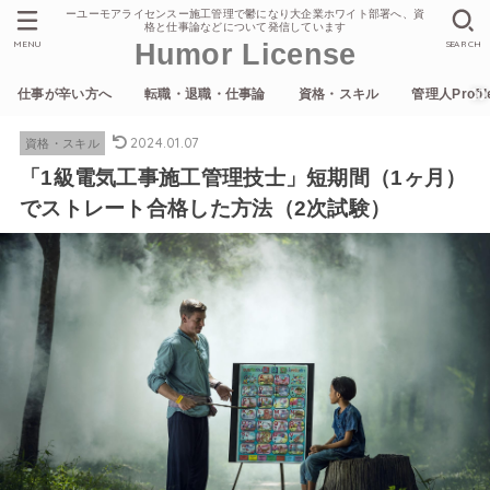
ーユーモアライセンスー施工管理で鬱になり大企業ホワイト部署へ、資
格と仕事論などについて発信しています
MENU
SEARCH
Humor License
仕事が辛い方へ
転職・退職・仕事論
資格・スキル
管理人Profil
2024.01.07
資格・スキル
「1級電気工事施工管理技士」短期間（1ヶ月）
でストレート合格した方法（2次試験）