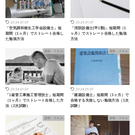
2024.01.07
2024.01.07
「空気調和衛生工学会設備士」短
「消防設備士(甲1類)」短期間（1
期間（1ヶ月）でストレート合格し
ヶ月）でストレート合格した勉強
た勉強方法
方法
資格・スキル
資格・スキル
2024.01.07
2024.01.07
「1級管工事施工管理技士」短期間
「建築設備士」短期間（3ヶ月）で
（1ヶ月）でストレート合格した方
合格する失敗しない勉強方法（1次
法（2次試験）
試験）
資格・スキル
資格・スキル