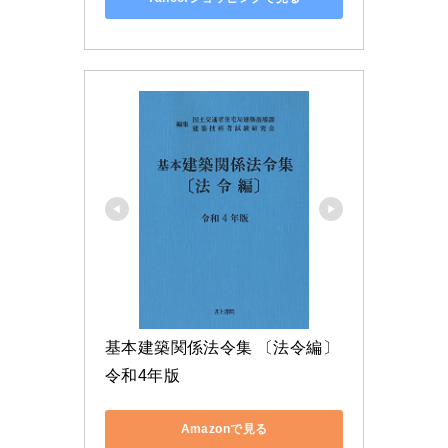
基本建築関係法令集 〔法令編〕 
令和4年版
Amazonで見る