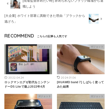
[現場監督辞めたい時] 辞められないブラック職場から退
職しよう
[大企業] ホワイト部署に異動できた理由「ブラックから
逃げろ」
RECOMMEND
ガジェット
ガジェット
2022.04.24
2024.01.06
ロックマンエグゼ初代をニンテン
[HUAWEI band 7] しばらく使って
ドーDS Liteで遊ぶ2022年4月
みた結果
ガジェット
ガジェット