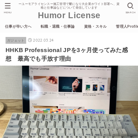
ーユーモアライセンスー施工管理で鬱になり大企業ホワイト部署へ、資
格と仕事論などについて発信しています
MENU
SEARCH
Humor License
仕事が辛い方へ
転職・退職・仕事論
資格・スキル
管理人Profil
2022.03.24
ガジェット
HHKB Professional JPを3ヶ月使ってみた感
想 最高でも手放す理由