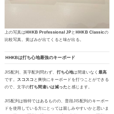
上の写真は
HHKB Professional JP
と
HHKB Classic
の
比較写真。黄ばみが出てくると味が出る。
HHKBは打ち心地最強のキーボード
JIS配列、英字配列問わず、
打ち心地
は間違いなく
最高
です。
スコスコ
と爽快にキーボードを打つことができる
ので、文字の
打ち間違いは減った
と感じます。
JIS配列は独特ではあるものの、普段JIS配列のキーボー
ドを使用している方にとっては親しみやすいかと思いま