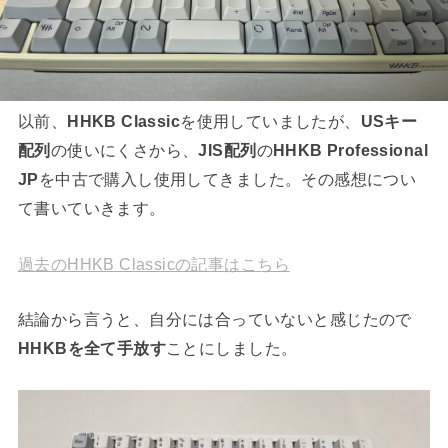
以前、
HHKB Classic
を使用していましたが、
USキー
配列
の使いにくさから、
JIS配列
の
HHKB Professional
JP
を中古で購入し使用してきました。その感想につい
て書いていきます。
過去のHHKB Classicの記事はこちら
結論から言うと、自分には合っていないと感じたので
HHKBを全て手放す
ことにしました。