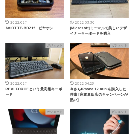
2022.02.11
2022.03.30
AVIOT TE-BD21f ピヤホン
[Microsoft]ミニマルで美しいデザ
イナーキーボードを購入
ガジェット
ガジェット
2022.02.11
2022.04.23
REALFORCEという最高級キーボ
今さらiPhone 12 miniを購入した
ード
理由 [家電量販店のキャンペーンが
熱い]
ガジェット
ガジェット